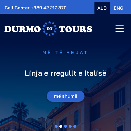
Call Center
+389 42 217 370
ALB
ENG
×
MË TË REJAT
Linja e rregullt e Italisë
më shumë