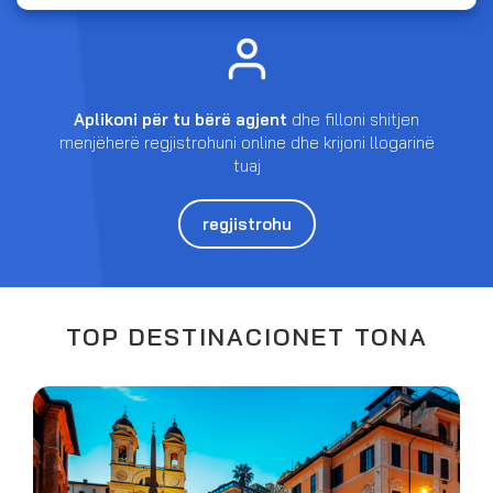
Aplikoni për tu bërë agjent
dhe filloni shitjen
menjëherë regjistrohuni online dhe krijoni llogarinë
tuaj
regjistrohu
TOP DESTINACIONET TONA