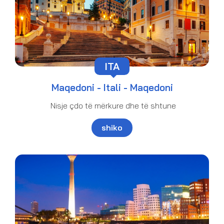
ITA
Maqedoni -
Itali - Maqedoni
Nisje çdo të mërkure dhe të shtune
shiko