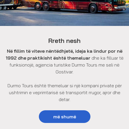
Rreth nesh
Në fillim të viteve nëntëdhjetë, ideja ka lindur por në
1992 dhe praktikisht është themeluar
dhe ka filluar të
funksionojë, agjencia turistike Durmo Tours me seli në
Gostivar.
Durmo Tours është themeluar si një kompani private për
ushtrimin e veprimtarisë së transportit rrugor, ajror dhe
detar.
më shumë