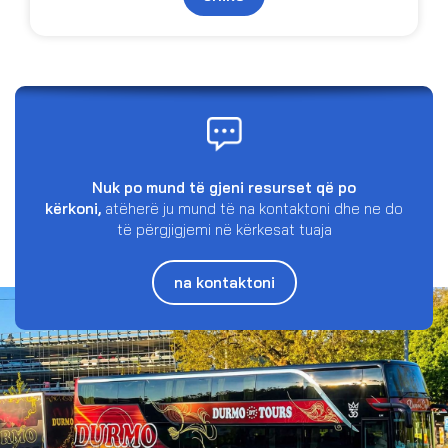
Nuk po mund të gjeni resurset që po
kërkoni,
atëherë ju mund të na kontaktoni dhe ne do
të përgjigjemi në kërkesat tuaja
na kontaktoni