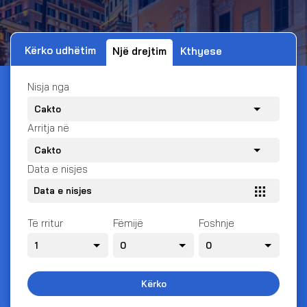
Kërko udhëtim
Një drejtim
Kthyese
Nisja nga
Arritja në
Data e nisjes
Të rritur
Fëmijë
Foshnje
Kërko