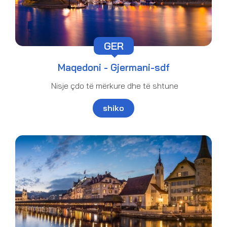
GER
Maqedoni -
Gjermani-sdf
Nisje çdo të mërkure dhe të shtune
shiko