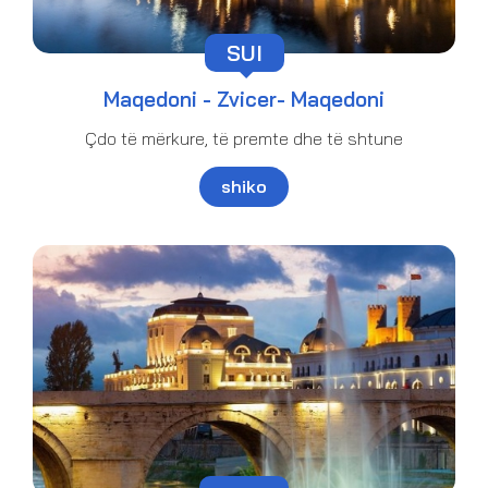
SUI
Maqedoni - Zvicer- Maqedoni
Çdo të mërkure, të premte dhe të shtune
shiko