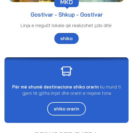
MKD
Gostivar - Shkup - Gostivar
Linja e rregullt lokale që realizohet çdo ditë
shiko
Për më shumë destinacione shiko orarin
ku mund ti
gjeni të gjitha linjat dhe orarin e nisjeve tona
shiko orarin